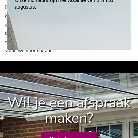
Onze monteurs zijn met vakantie van 8 t/m 31
Bij Geers Zonwering kunt u rekenen op absolute
augustus.
kwaliteit. Door onze jarenlange ervaring weten wij als
geen ander wat service is. Wij geven passend advies,
staan voor eerlijke prijzen en werken met ons eigen
gespecialiseerde montage-team. Ook na de montage
staan we voor u klaar.
Wil je een afspraak
maken?