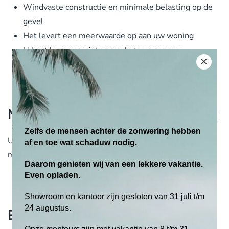
Windvaste constructie en minimale belasting op de
gevel
Het levert een meerwaarde op aan uw woning
U kunt langer genieten van het aangename
×
buitenleven
Flexibel door eenvoudig te variëren met het doek
Merk terrasoverkapping met doek
Zelfs de mensen achter de zonwering hebben
U kunt bij ons terecht voor het volgende hoogwaardige
af en toe wat schaduw nodig.
merk:
Daarom genieten wij van een lekkere vakantie.
Even opladen.
Weinor
Showroom en kantoor zijn gesloten van 31 juli t/m
24 augustus.
Eigen montage-team