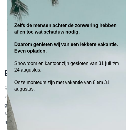
Extra woongenot; buiten vertoeven wanneer u maar
wilt
Zelfs de mensen achter de zonwering hebben
Een complete tuinkamer erbij
af en toe wat schaduw nodig.
Uw tuinmeubilair beschut tegen de regen
Langer genieten van de zon
Daarom genieten wij van een lekkere vakantie.
Even opladen.
Een verhoogde waarde van uw woning
Showroom en kantoor zijn gesloten van 31 juli t/m
24 augustus.
Eigen montage-team
Onze monteurs zijn met vakantie van 8 t/m 31
Bij Geers Zonwering kunt u rekenen op absolute
augustus.
kwaliteit. Door onze jarenlange ervaring weten wij als
geen ander wat service is. Wij geven passend advies,
staan voor eerlijke prijzen en werken met ons eigen
gespecialiseerde montage-team.